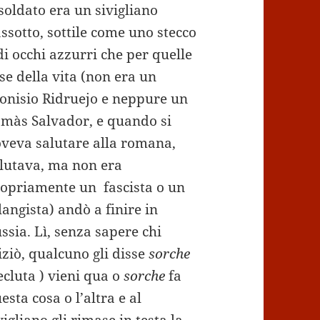
 soldato era un sivigliano
ssotto, sottile come uno stecco
di occhi azzurri che per quelle
se della vita (non era un
onisio Ridruejo e neppure un
màs Salvador, e quando si
veva salutare alla romana,
lutava, ma non era
opriamente un fascista o un
langista) andò a finire in
ssia. Lì, senza sapere chi
iziò, qualcuno gli disse
sorche
ecluta ) vieni qua o
sorche
fa
esta cosa o l’altra e al