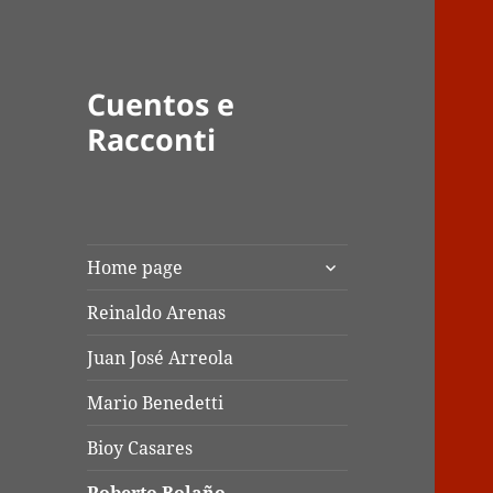
Cuentos e
Racconti
apri
Home page
i
menù
Reinaldo Arenas
child
Juan José Arreola
Mario Benedetti
Bioy Casares