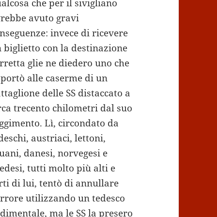
alcosa che per il sivigliano
rebbe avuto gravi
nseguenze: invece di ricevere
 biglietto con la destinazione
rretta glie ne diedero uno che
 portò alle caserme di un
ttaglione delle SS distaccato a
rca trecento chilometri dal suo
ggimento. Lì, circondato da
deschi, austriaci, lettoni,
tuani, danesi, norvegesi e
edesi, tutti molto più alti e
rti di lui, tentò di annullare
errore utilizzando un tedesco
dimentale, ma le SS la presero