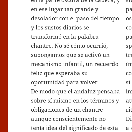
en la parte oscura de la cabeza, y
si
en ese lugar tan grande y
p
desolador con el paso del tiempo
os
y los sustos diarios se
co
transformó en la palabra
pa
chantre. No sé cómo ocurrió,
sp
supongamos que se activó un
tr
mecanismo infantil, un recuerdo
(
m
feliz que esperaba su
co
oportunidad para volver.
si
De modo que el andaluz pensaba
in
sobre sí mismo en los términos y
at
obligaciones de un chantre
ri
aunque conscientemente no
Di
tenía idea del significado de esta
a 