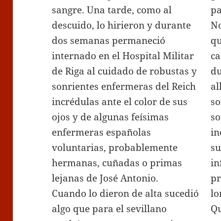
sangre. Una tarde, como al
pa
descuido, lo hirieron y durante
No
dos semanas permaneció
qu
internado en el Hospital Militar
ca
de Riga al cuidado de robustas y
du
sonrientes enfermeras del Reich
al
incrédulas ante el color de sus
so
ojos y de algunas feísimas
so
enfermeras españolas
in
voluntarias, probablemente
su
hermanas, cuñadas o primas
in
lejanas de José Antonio.
pr
Cuando lo dieron de alta sucedió
lo
algo que para el sevillano
Qu