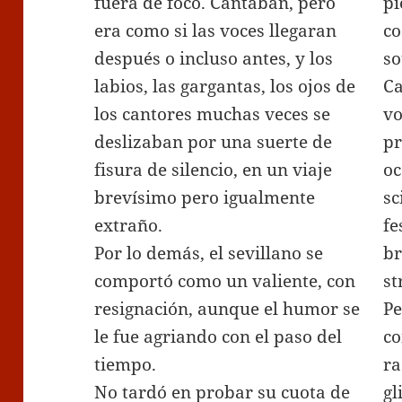
fuera de foco. Cantaban, pero
pi
era como si las voces llegaran
co
después o incluso antes, y los
so
labios, las gargantas, los ojos de
Ca
los cantores muchas veces se
vo
deslizaban por una suerte de
pr
fisura de silencio, en un viaje
oc
brevísimo pero igualmente
sc
extraño.
fe
Por lo demás, el sevillano se
br
comportó como un valiente, con
st
resignación, aunque el humor se
Pe
le fue agriando con el paso del
co
tiempo.
ra
No tardó en probar su cuota de
gl