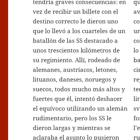
tendría graves consecuencias: en
qu
vez de recibir un billete con el
av
destino correcto le dieron uno
co
que lo llevó a los cuarteles de un
un
batallón de las SS destacado a
co
unos trescientos kilómetros de
lo
su regimiento. Allí, rodeado de
ba
alemanes, austríacos, letones,
ci
lituanos, daneses, noruegos y
re
suecos, todos mucho más altos y
te
fuertes que él, intentó deshacer
li
el equívoco utilizando un alemán
sv
rudimentario, pero los SS le
fo
dieron largas y mientras se
l’
aclaraba el asunto lo pusieron
ru