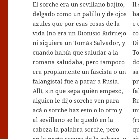
El sorche era un sevillano bajito,
Il
delgado como un palillo y de ojos
ba
azules que por esas cosas de la
e 
vida (no era un Dionisio Ridruejo
co
ni siquiera un Tomás Salvador, y
Di
cuando había que saludar a la
To
romana saludaba, pero tampoco
do
era propiamente un fascista o un
sa
falangista) fue a parar a Rusia.
pr
Allí, sin que sepa quién empezó,
fa
alguien le dijo sorche ven para
Ru
acá o sorche haz esto o lo otro y
in
al sevillano se le quedó en la
(
r
cabeza la palabra sorche, pero
qu