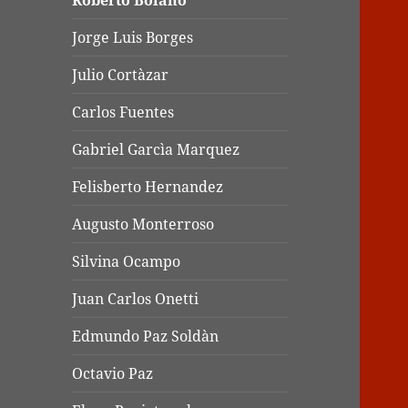
Roberto Bolaño
Jorge Luis Borges
Julio Cortàzar
Carlos Fuentes
Gabriel Garcìa Marquez
Felisberto Hernandez
Augusto Monterroso
Silvina Ocampo
Juan Carlos Onetti
Edmundo Paz Soldàn
Octavio Paz