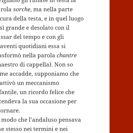
vigliano gli rimase in testa la
arola
sorche
, ma nella parte
cura della testa, e in quel luogo
sì grande e desolato con il
ssar del tempo e con gli
aventi quotidiani essa si
asformò nella parola
chantre
aestro di cappella). Non so
me accadde, supponiamo che
 attivò un meccanismo
fantile, un ricordo felice che
tendeva la sua occasione per
tornare.
 modo che l’andaluso pensava
se stesso nei termini e nei