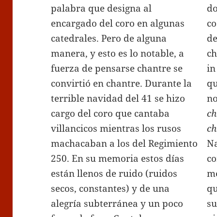
palabra que designa al
do
encargado del coro en algunas
co
catedrales. Pero de alguna
de
manera, y esto es lo notable, a
ch
fuerza de pensarse chantre se
in
convirtió en chantre. Durante la
qu
terrible navidad del 41 se hizo
no
cargo del coro que cantaba
ch
villancicos mientras los rusos
ch
machacaban a los del Regimiento
Na
250. En su memoria estos días
co
están llenos de ruido (ruidos
me
secos, constantes) y de una
qu
alegría subterránea y un poco
su