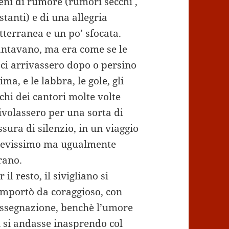
eni di rumore (rumori secchi ,
stanti) e di una allegria
tterranea e un po’ sfocata.
ntavano, ma era come se le
ci arrivassero dopo o persino
ima, e le labbra, le gole, gli
chi dei cantori molte volte
ivolassero per una sorta di
ssura di silenzio, in un viaggio
evissimo ma ugualmente
rano.
r il resto, il sivigliano si
mportò da coraggioso, con
ssegnazione, benchè l’umore
i si andasse inasprendo col